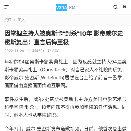



资讯
正文

因掌掴主持人被奥斯卡“封杀”10年 影帝威尔史
密斯复出：直言后悔至极
2022-11-29
阅读(463)
评论(0)
年初的94届奥斯卡颁奖典礼上，因为反感就主持人94届奥
斯卡颁奖典礼上（Chris Rock）对自己家人不礼貌的玩笑，
影帝威尔·史密斯(Will Smith)居然在台上给了前者一巴掌，
画面借由直播画面传遍互联网。
事件发生后，威尔·史密斯被奥斯卡主办方美国电影艺术与
科学学院“封杀”，10年内都不得再参加学院的任何活动。同
时，他本人也从学院辞职。
今年7月，威尔·史密斯发布道歉视频，日前，他首次复出做