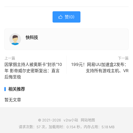
赞(
0
)

快科技
上一篇
下一篇
因掌掴主持人被奥斯卡“封杀”10
199元！网易UU加速盒2发布：
年 影帝威尔史密斯复出：直言
支持所有游戏主机、VR
后悔至极
相关推荐
暂无文章
© 2021-2026
v2ra小站
网站地图
请求次数：57 次，加载用时：0.154 秒，内存占用：5.18 MB