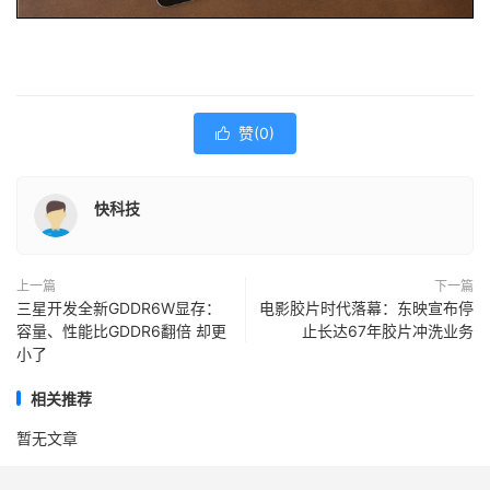
赞(
0
)

快科技
上一篇
下一篇
三星开发全新GDDR6W显存：
电影胶片时代落幕：东映宣布停
容量、性能比GDDR6翻倍 却更
止长达67年胶片冲洗业务
小了
相关推荐
暂无文章