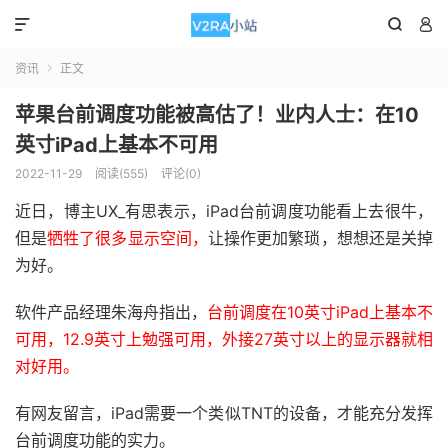



资讯
正文

苹果台前调度功能被高估了！业内人士：在10
英寸iPad上基本不可用
2022-11-29
阅读(555)
评论(0)
近日，博主UX_有思表示，iPad台前调度功能看上去很牛，
但是
牺牲了很多显示空间，
让操作更加繁琐，想想还是关掉
为好。
软件产品经理朱海舟指出，
台前调度在10英寸iPad上基本不
可用，12.9英寸上勉强可用，外接27英寸以上的显示器就相
对好用。
有网友留言，iPad需要一个类似TNT的设备，才能充分发挥
台前调度功能的实力。