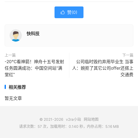
赞(
0
)

快科技
上一篇
下一篇
-20℃看神箭！神舟十五号发射
公司临时毁约弃用毕业生 当事
任务圆满成功：中国空间站“满
人：婉拒了其它公司offer还搭上
堂红”
交通费
相关推荐
暂无文章
© 2021-2026
v2ra小站
网站地图
请求次数：57 次，加载用时：0.140 秒，内存占用：5.16 MB