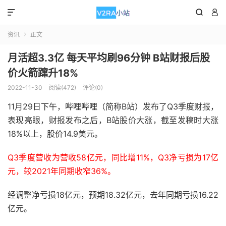



资讯
正文

月活超3.3亿 每天平均刷96分钟 B站财报后股
价火箭蹿升18%
2022-11-30
阅读(472)
评论(0)
11月29日下午，哔哩哔哩（简称B站）发布了Q3季度财报，
表现亮眼，财报发布之后，B站股价大涨，截至发稿时大涨
18%以上，股价14.9美元。
Q3季度营收为营收58亿元，同比增11%，Q3净亏损为17亿
元，较2021年同期收窄36%。
经调整净亏损18亿元，预期18.32亿元，去年同期亏损16.22
亿元。