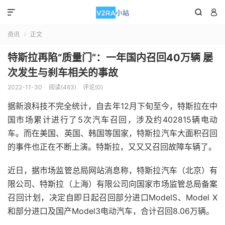



资讯
正文

特斯拉再陷“质量门”：一年国内召回40万辆 屡
次发生与刹车相关的事故
2022-11-30
阅读(463)
评论(0)
据新浪科技不完全统计，自去年12月下旬至今，特斯拉在中
国市场累计进行了5次汽车召回，涉及约402815辆电动
车。而在美国、英国、韩国等国家，特斯拉汽车大面积召回
的事件也正在不断上演。特斯拉，又又又召回故障车辆了。
近日，据市场监管总局网站消息称，特斯拉汽车（北京）有
限公司、特斯拉（上海）有限公司向国家市场监管总局备案
召回计划，决定自即日起召回部分进口ModelS、Model X
和部分进口及国产Model3电动汽车，合计召回8.06万辆。