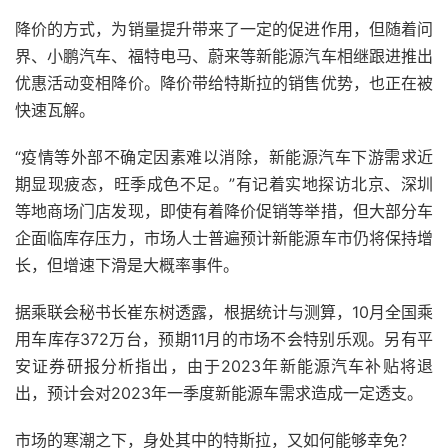
降价的方式，为销量提升带来了一定的促进作用，但随着问
界、小鹏汽车、福特电马、蔚来等新能源汽车相继跟进推出
优惠活动变相降价。降价带给特斯拉的销售优势，也正在被
快速瓦解。
“疫情等外部不确定因素难以消除，新能源汽车下游需求近
期显现疲态，旺季成色不足。”有记着实地探访北京、深圳
等地商场门店发现，即使有着降价促销等举措，但大部分车
企面临库存压力，市场人士普遍预计新能源车市仍将保持增
长，但增速下滑是大概率事件。
据乘联会秘书长崔东树透露，根据统计与测算，10月全国乘
用车库存372万台，预期11月的市场不会特别乐观。另有平
安证券研报分析指出，由于2023年新能源汽车补贴将退
出，预计会对2023年一季度新能源车需求造成一定透支。
市场的寒潮之下，身处其中的特斯拉，又如何能够幸免？