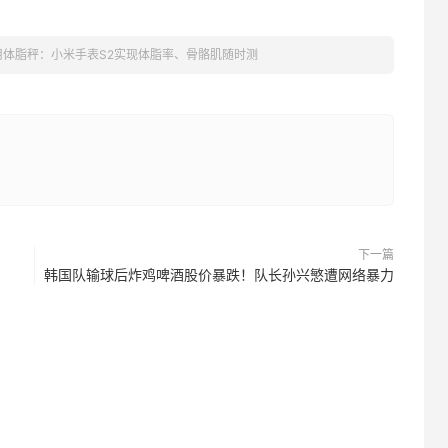
用体脂秤：小米手表S2实现体脂率、骨骼肌随时测
下一篇
韩国队输球后炸鸡啤酒股价暴跌！队长孙兴慜遭网络暴力