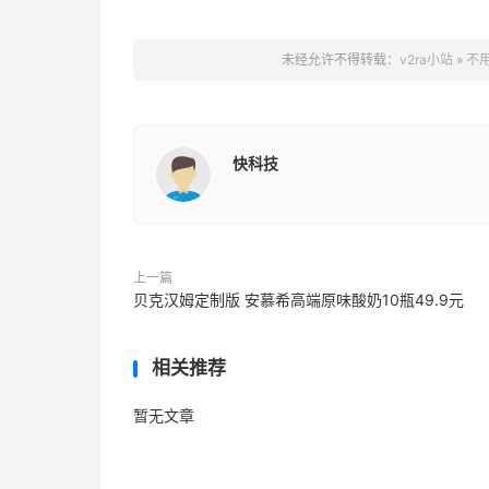
未经允许不得转载：
v2ra小站
»
不
快科技
上一篇
贝克汉姆定制版 安慕希高端原味酸奶10瓶49.9元
相关推荐
暂无文章