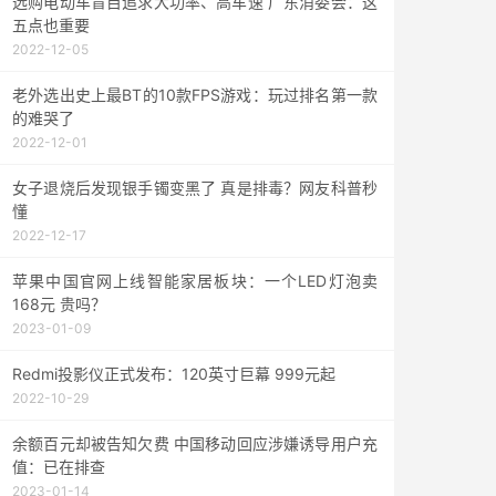
选购电动车盲目追求大功率、高车速 广东消委会：这
五点也重要
2022-12-05
老外选出史上最BT的10款FPS游戏：玩过排名第一款
的难哭了
2022-12-01
女子退烧后发现银手镯变黑了 真是排毒？网友科普秒
懂
2022-12-17
苹果中国官网上线智能家居板块：一个LED灯泡卖
168元 贵吗？
2023-01-09
Redmi投影仪正式发布：120英寸巨幕 999元起
2022-10-29
余额百元却被告知欠费 中国移动回应涉嫌诱导用户充
值：已在排查
2023-01-14