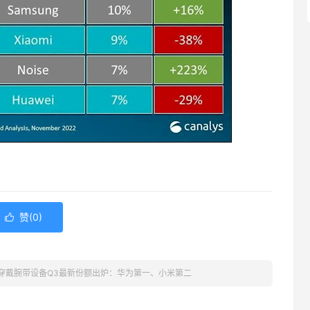
赞(
0
)

穿戴腕带设备Q3最新份额出炉：华为第一、小米第二