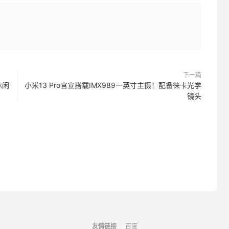
下一篇
休闲
小米13 Pro官宣搭载IMX989一英寸主摄！配备徕卡光学
镜头
友情链接
百度