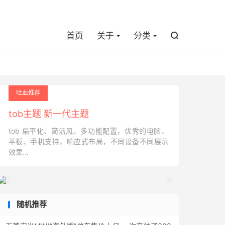

首页
关于
分类

吐血推荐
tob主题 新一代主题
tob 扁平化、简洁风、多功能配置，优秀的电脑、
平板、手机支持，响应式布局，不同设备不同展示
效果...


随机推荐