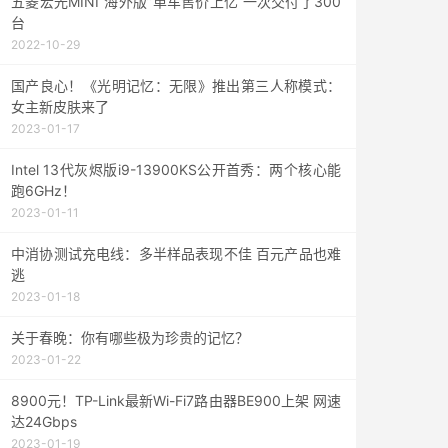
五菱宏光MINI“海外版”单车售价上亿 一次交付了300
台
2022-10-29
国产良心！《光明记忆：无限》推出第三人称模式：
女主新皮肤来了
2023-01-17
Intel 13代灰烬版i9-13900KS公开首秀：两个核心能
跑6GHz！
2023-01-11
中消协测试充电线：多半样品表现不佳 百元产品也难
逃
2023-01-18
关于春晚：你有哪些极为珍贵的记忆？
2023-01-22
8900元！TP-Link最新Wi-Fi7路由器BE900上架 网速
达24Gbps
2023-01-19