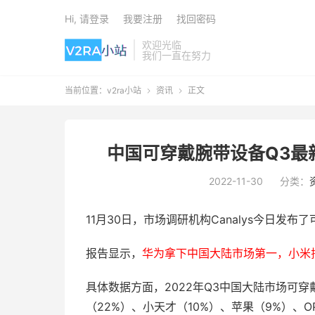
Hi, 请登录
我要注册
找回密码
欢迎光临
我们一直在努力
当前位置：
v2ra小站
资讯
正文


中国可穿戴腕带设备Q3最
2022-11-30
分类：
11月30日，市场调研机构Canalys今日发
报告显示，
华为拿下中国大陆市场第一，小米
具体数据方面，2022年Q3中国大陆市场可
（22%）、小天才（10%）、苹果（9%）、O