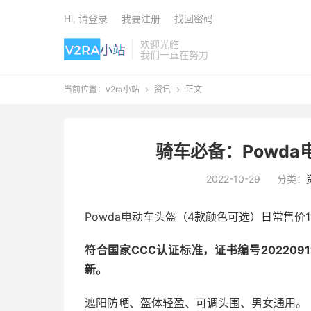
Hi, 请登录
我要注册
找回密码
欢迎光临
我们一直在努力
当前位置：
v2ra小站
资讯
正文


骑车必备：Powd
2022-10-29
分类：
Powda电动车头盔（4款颜色可选）日常售价1
符合国家CCC认证标准，证书编号2022091
新。
遮阳防嗮、盔体轻盈、可调头围、男女通用。