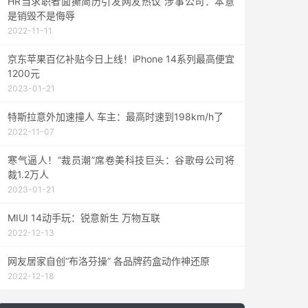
HR当求职者面撕简历引发网友热议 涉事公司：本意
是销毁不是侮辱
2022-11-11
京东苹果百亿补贴今日上线！iPhone 14系列最高便宜
1200元
2023-01-21
特斯拉意外加速撞人 车主：最高时速到198km/h了
2022-11-07
寒气逼人！“裁员潮”席卷美科技巨头：谷歌母公司将
裁1.2万人
2023-01-21
MIUI 14动手玩：锐意新生 万物互联
2022-12-13
网友居家自创“布洛芬操” 各品牌药盒动作神还原
2022-12-18