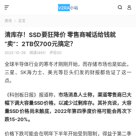



资讯
正文

清库存！SSD要狂降价 零售商喊话给钱就
“卖”：2TB仅700元搞定？
2022-10-29
阅读(461)
评论(0)
全球半导体行业的寒冬才刚刚开始，而存储市场也是如此，
三星、SK海力士、美光等巨头们发的财报都佐证了这一
点。
《科创板日报》报道称，
市场消息人士称，渠道零售商已大
幅下调大容量SSD价格，以减少过剩库存。其补充说，大容
量SSD价格尚未触底，2022年第四季度价格可能会再次下
跌15-20%。
价格下跌可能会在明年下半年开始受到限制，得益于第二季