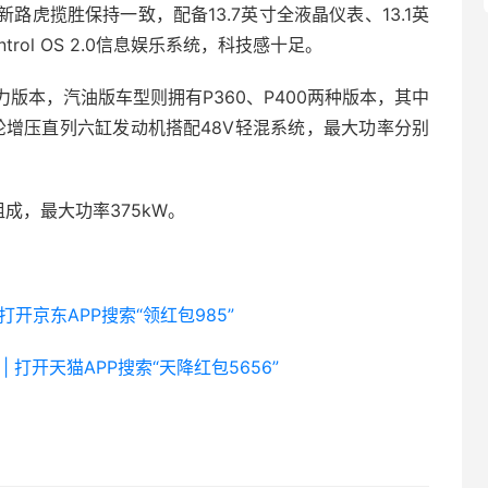
虎揽胜保持一致，配备13.7英寸全液晶仪表、13.1英
rol OS 2.0信息娱乐系统，科技感十足。
版本，汽油版车型则拥有P360、P400两种版本，其中
T涡轮增压直列六缸发动机搭配48V轻混系统，最大功率分别
组成，最大功率375kW。
 打开京东APP搜索“领红包985”
| 打开天猫APP搜索“天降红包5656”