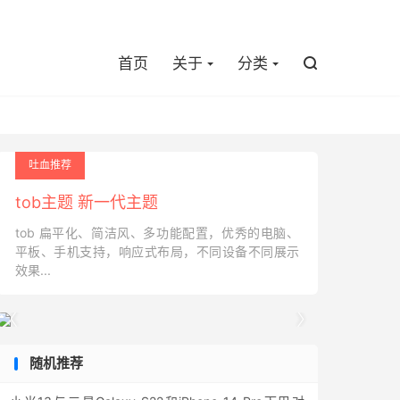

首页
关于
分类

吐血推荐
tob主题 新一代主题
tob 扁平化、简洁风、多功能配置，优秀的电脑、
平板、手机支持，响应式布局，不同设备不同展示
效果...


随机推荐