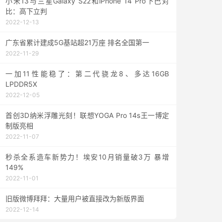
小米13与三星Galaxy S22和iPhone 14 Pro下巴对
比：高下立判
2022-12-13
广东省累计建成5G基站超21万座 排名全国第一
2022-11-29
一加11性能稳了：第二代骁龙8、多达16GB
LPDDR5X
2022-12-05
首创3D纳米浮雕光刻！联想YOGA Pro 14s王一博定
制版亮相
2022-11-07
秒杀全系造车新势力！埃安10月销量破3万 暴增
149%
2022-11-01
旧版微博拜拜：大量用户被直接改为新版界面
2022-12-14