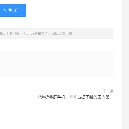
赞(
0
)

槽点！路虎新一代百万豪车揽胜运动版正式上市
下一篇
爆
华为折叠屏手机：牢牢占据了新的国内第一