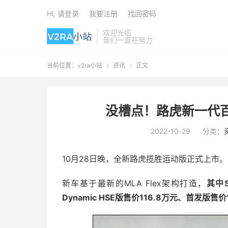
Hi, 请登录
我要注册
找回密码
欢迎光临
我们一直在努力
当前位置：
v2ra小站
资讯
正文


没槽点！路虎新一代
2022-10-29
分类：
10月28日晚，全新路虎揽胜运动版正式上市。
新车基于最新的MLA Flex架构打造，
其中S
Dynamic HSE版售价116.8万元、首发版售