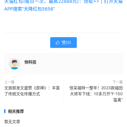
天猫红包(每日一次，最高22888元)：领取>> | 打开天猫
APP搜索“天降红包5656”
赞(
0
)

快科技
上一篇
下一篇
文旅部发文盛赞《原神》：丰富
惊呆福特一整年！2023款福田
了传统文化传播方式
大将军下线：10多万开“F-150
猛禽”
相关推荐
暂无文章