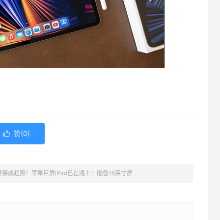
赞(
0
)

幕成趋势！苹果巨屏iPad已在路上：配备16英寸屏