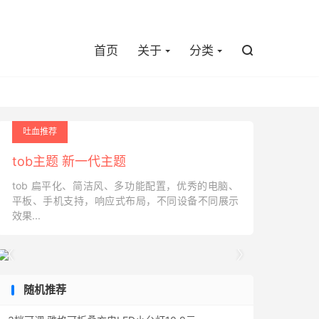

首页
关于
分类

吐血推荐
tob主题 新一代主题
tob 扁平化、简洁风、多功能配置，优秀的电脑、
平板、手机支持，响应式布局，不同设备不同展示
效果...


随机推荐