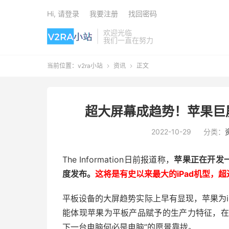
Hi, 请登录
我要注册
找回密码
欢迎光临
我们一直在努力
当前位置：
v2ra小站
资讯
正文


超大屏幕成趋势！苹果巨屏
2022-10-29
分类：
The Information日前报道称，
苹果正在开发一
度发布。
这将是有史以来最大的iPad机型，超过现
平板设备的大屏趋势实际上早有显现，苹果为iPad
能体现苹果为平板产品赋予的生产力特征，在搭配妙
下一台电脑何必是电脑”的愿景靠拢。