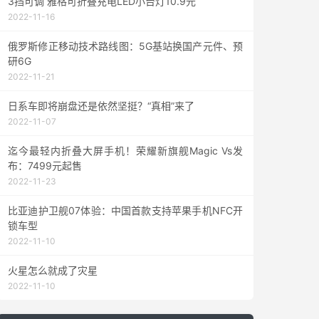
3挡可调 雅格可折叠充电LED小台灯10.9元
2022-11-16
俄罗斯修正移动技术路线图：5G基站换国产元件、预
研6G
2022-11-21
日系车即将崩盘还是依然坚挺？“真相”来了
2022-11-07
迄今最轻内折叠大屏手机！荣耀新旗舰Magic Vs发
布：7499元起售
2022-11-23
比亚迪护卫舰07体验：中国首款支持苹果手机NFC开
锁车型
2022-11-10
火星怎么就成了灾星
2022-11-10