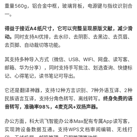
重量560g，铝合金中框，玻璃背板，电源键与指纹识别合
一。
得益于接近A4纸尺寸，它可以完整呈现原版文献，减少滑
动。
同时支持AI优排，去水印、去阴影、去黑边、去页眉、
去页脚、自动裁切等功能。
其支持多种导入方式（微信、USB、WIFI、网盘、读写客、
邮箱、华为分享），同时支持手写批注、划选查询、快捷标
记、心得笔记，读书笔记可导出。
它还是翻译神器，支持12种方言识别、7种外语互译、2种
民族语言互译，支持分角色转写、离线转写。
终身免费的语
音转写，准确率98%，4麦克风+双扬声器。
办公方面，科大讯飞智能办公本Max配有专属App读写客，
实现跨设备数据互通。支持WPS文档审阅编辑、无线打