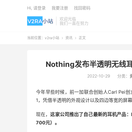
Hi, 请登录
我要注册
找回密码
欢迎光临
我们一直在努力
当前位置：
v2ra小站
资讯
正文


Nothing发布半透明无线耳
2022-10-29
分类：
今年早些时候，前一加联合创始人Carl Pei创立的
1，凭借半透明的外观设计以及四边等宽的屏
现在，
这家公司推出了自己最新的耳机产品：Noth
700元）。