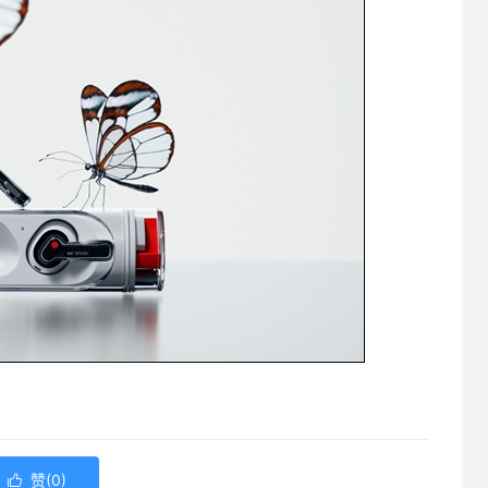
赞(
0
)
