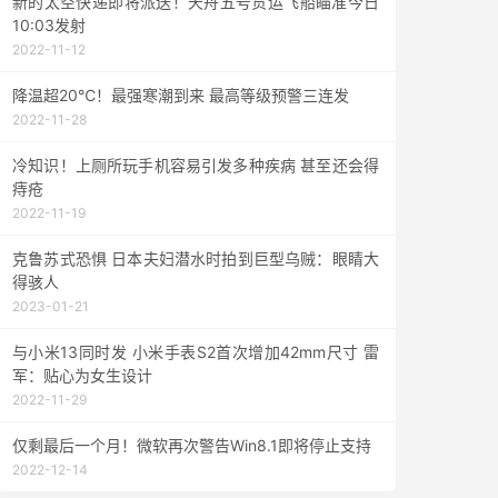
新的太空快递即将派送！天舟五号货运飞船瞄准今日
10:03发射
2022-11-12
降温超20℃！最强寒潮到来 最高等级预警三连发
2022-11-28
冷知识！上厕所玩手机容易引发多种疾病 甚至还会得
痔疮
2022-11-19
克鲁苏式恐惧 日本夫妇潜水时拍到巨型乌贼：眼睛大
得骇人
2023-01-21
与小米13同时发 小米手表S2首次增加42mm尺寸 雷
军：贴心为女生设计
2022-11-29
仅剩最后一个月！微软再次警告Win8.1即将停止支持
2022-12-14