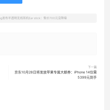
hing发布半透明无线耳机Ear stick：售价700元没降噪
下一篇
京东10月28日将发放苹果专属大额券：iPhone 14仅需
5399元到手