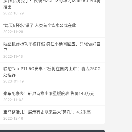
操作系统变了！换装EMUI 13的华为Mate 50 Pro将
推出
2022-10-29
“每天8杯水”错了 人类首个饮水公式在此
2022-11-28
破壁机虚标功率被打假 疯狂小杨哥回应：只想做好自
己
2022-11-16
联想Tab P11 5G安卓平板将在国内上市：骁龙750G
处理器
2023-01-19
豪车配豪表！轩尼诗推出限量版腕表 售价146万元
2022-11-03
宝马整活儿！展示有史以来最大“鼻孔”：4.2米高
2022-12-16