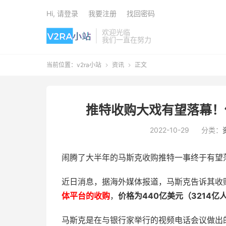
Hi, 请登录
我要注册
找回密码
欢迎光临
我们一直在努力
当前位置：
v2ra小站
资讯
正文


推特收购大戏有望落幕！
2022-10-29
分类：
闹腾了大半年的马斯克收购推特一事终于有望
近日消息，据海外媒体报道，马斯克告诉其收
体平台的收购
，
价格为440亿美元（3214亿
马斯克是在与银行家举行的视频电话会议做出