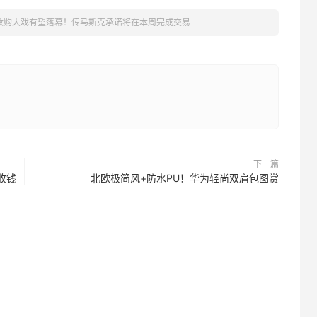
收购大戏有望落幕！传马斯克承诺将在本周完成交易
下一篇
收钱
北欧极简风+防水PU！华为轻尚双肩包图赏