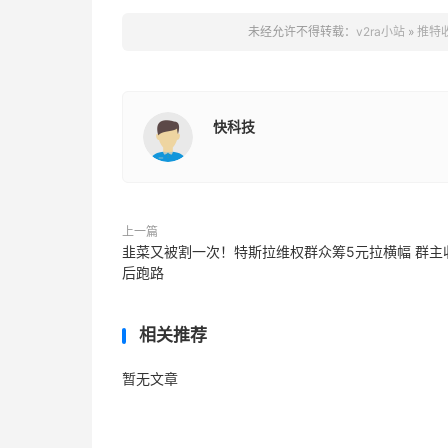
未经允许不得转载：
v2ra小站
»
推特
快科技
上一篇
韭菜又被割一次！特斯拉维权群众筹5元拉横幅 群主
后跑路
相关推荐
暂无文章