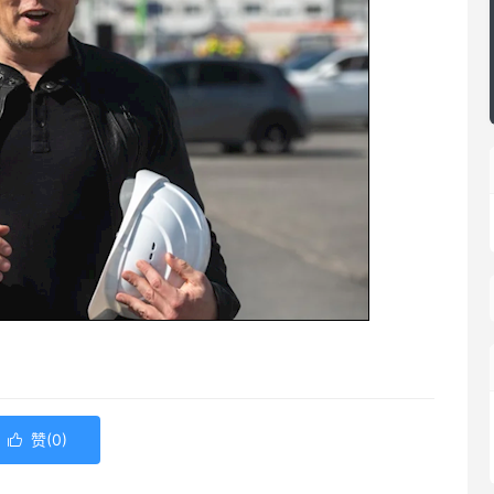
赞(
0
)
