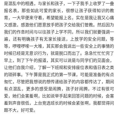
是混乱中的相遇，与家长和孩子，一下子我手上收罗了一叠
报名表，那些如此可爱的家长，很想让孩子获得知识的教
育，一大早便来守着，希望能报上名，实在是我让我又心痛
又感激，感激他们愿意放手把孩子交给我们管教。然后因为
我们的作息时间与以往孩子上学不同，所以我们就要强调一
遍，还有明确孩子有无家长接送，上放学的安全问题，等
等，啰哩啰嗦一大堆，其实那会我说出一些安全上的事情的
时候已经是无意识行为，就是脱口而出了。急急忙忙忙完了
早上，到了下午的报道，其实可以说是与同学们的见面会，
让他们自我介绍，了解一下班规和安排座位表和值日表之类
的琐碎事。下午算是我正式的第一节课，可能是准备的有点
匆忙，尽管把我想说的想传递给孩子的内容都传达了，期间
有点混乱，更多的感受是闹腾，孩子好闹腾，不过有很可
爱，她们会害羞啊，比如说举手起来回答问题的时候，会害
羞到声音很低，上台竞选班长的时候会紧张啊，我都觉得问
题不大，好可爱。