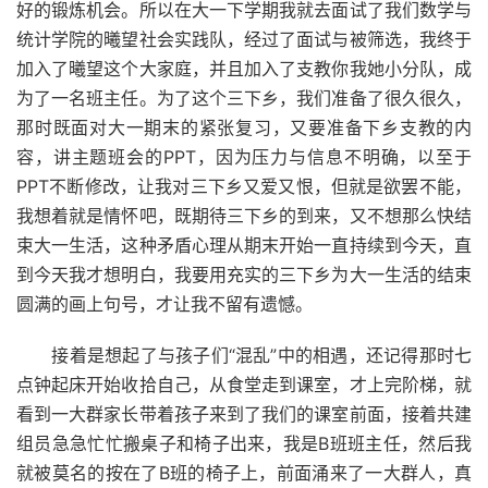
好的锻炼机会。所以在大一下学期我就去面试了我们数学与
统计学院的曦望社会实践队，经过了面试与被筛选，我终于
加入了曦望这个大家庭，并且加入了支教你我她小分队，成
为了一名班主任。为了这个三下乡，我们准备了很久很久，
那时既面对大一期末的紧张复习，又要准备下乡支教的内
容，讲主题班会的PPT，因为压力与信息不明确，以至于
PPT不断修改，让我对三下乡又爱又恨，但就是欲罢不能，
我想着就是情怀吧，既期待三下乡的到来，又不想那么快结
束大一生活，这种矛盾心理从期末开始一直持续到今天，直
到今天我才想明白，我要用充实的三下乡为大一生活的结束
圆满的画上句号，才让我不留有遗憾。
接着是想起了与孩子们“混乱”中的相遇，还记得那时七
点钟起床开始收拾自己，从食堂走到课室，才上完阶梯，就
看到一大群家长带着孩子来到了我们的课室前面，接着共建
组员急急忙忙搬桌子和椅子出来，我是B班班主任，然后我
就被莫名的按在了B班的椅子上，前面涌来了一大群人，真