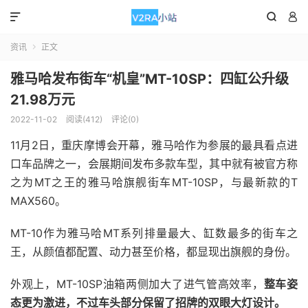



资讯
正文

雅马哈发布街车“机皇”MT-10SP：四缸公升级
21.98万元
2022-11-02
阅读(412)
评论(0)
11月2日，重庆摩博会开幕，雅马哈作为参展的最具看点进
口车品牌之一，会展期间发布多款车型，其中就有被官方称
之为MT之王的雅马哈旗舰街车MT-10SP，与最新款的T
MAX560。
MT-10作为雅马哈MT系列排量最大、缸数最多的街车之
王，从颜值都配置、动力甚至价格，都显现出旗舰的身份。
外观上，MT-10SP油箱两侧加大了进气管高效率，
整车姿
态更为激进，不过车头部分保留了招牌的双眼大灯设计。