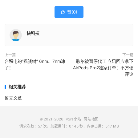
赞(
0
)

快科技
上一篇
下一篇
台积电的“摇钱树” 6nm、7nm凉
歌尔被暂停代工 立讯回应拿下
了！
AirPods Pro2独家订单：不方便
评论
相关推荐
暂无文章
© 2021-2026
v2ra小站
网站地图
请求次数：57 次，加载用时：0.145 秒，内存占用：5.17 MB