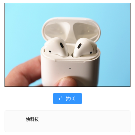
赞(
0
)

快科技