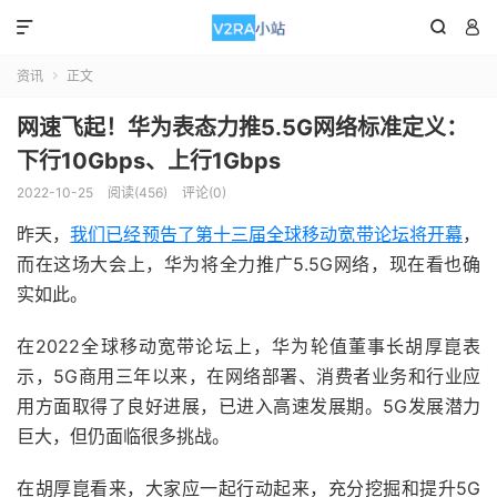



资讯
正文

网速飞起！华为表态力推5.5G网络标准定义：
下行10Gbps、上行1Gbps
2022-10-25
阅读(456)
评论(0)
昨天，
我们已经预告了第十三届全球移动宽带论坛将开幕
，
而在这场大会上，华为将全力推广5.5G网络，现在看也确
实如此。
在2022全球移动宽带论坛上，华为轮值董事长胡厚崑表
示，5G商用三年以来，在网络部署、消费者业务和行业应
用方面取得了良好进展，已进入高速发展期。5G发展潜力
巨大，但仍面临很多挑战。
在胡厚崑看来，大家应一起行动起来，充分挖掘和提升5G