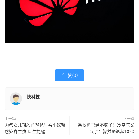
赞(
0
)

快科技
上一篇
下一篇
为帮女儿“报仇” 爸爸生吞小螃蟹
一条秋裤已经不够了！冷空气又
感染寄生虫 医生提醒
来了：骤然降温超10℃