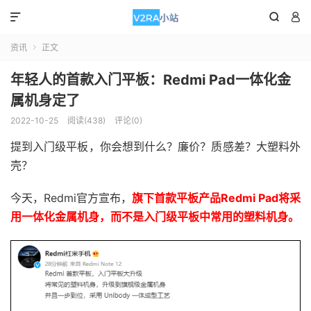



资讯
正文

年轻人的首款入门平板：Redmi Pad一体化金
属机身定了
2022-10-25
阅读(438)
评论(0)
提到入门级平板，你会想到什么？廉价？质感差？大塑料外
壳？
今天，Redmi官方宣布，
旗下首款平板产品Redmi Pad将采
用一体化金属机身，而不是入门级平板中常用的塑料机身。